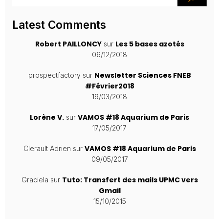
Latest Comments
Robert PAILLONCY
Les 5 bases azotés
sur
06/12/2018
Newsletter Sciences FNEB
prospectfactory
sur
#Février2018
19/03/2018
Lorène V.
VAMOS #18 Aquarium de Paris
sur
17/05/2017
VAMOS #18 Aquarium de Paris
Clerault Adrien
sur
09/05/2017
Tuto: Transfert des mails UPMC vers
Graciela
sur
Gmail
15/10/2015