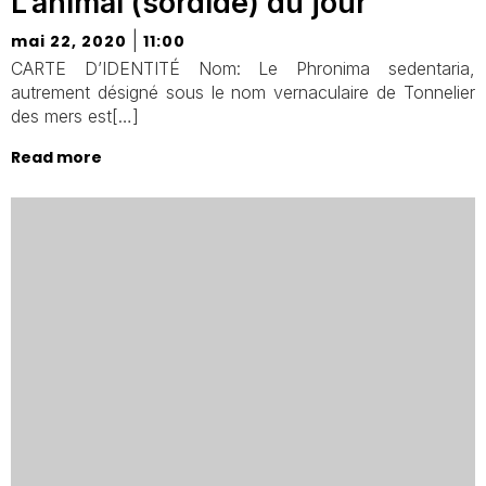
L’animal (sordide) du jour
|
mai 22, 2020
11:00
CARTE D’IDENTITÉ Nom: Le Phronima sedentaria,
autrement désigné sous le nom vernaculaire de Tonnelier
des mers est[…]
Read more