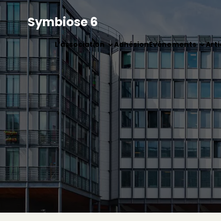
Symbiose 6
L’association
Adhésion
Evénements
Arti