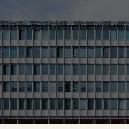
cles
Annales
Parcours
Sorbonne Université
Guides