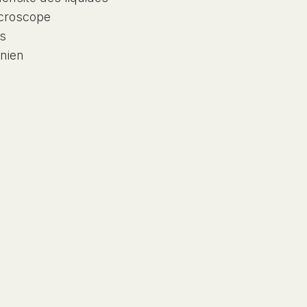
icroscope
s
nien