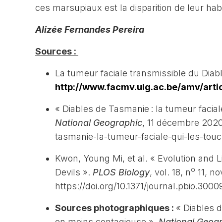
ces marsupiaux est la disparition de leur habi
Alizée Fernandes Pereira
Sources :
La tumeur faciale transmissible du 
http://www.facmv.ulg.ac.be/amv/arti
« Diables de Tasmanie : la tumeur facial
National Geographic
, 11 décembre 2020
tasmanie-la-tumeur-faciale-qui-les-touc
Kwon, Young Mi, et al. « Evolution and
o
Devils ».
PLOS Biology
, vol. 18, n
11, n
https://doi.org/10.1371/journal.pbio.3000
Sources photographiques :
« Diables d
en moins contagieuse ».
National Geog