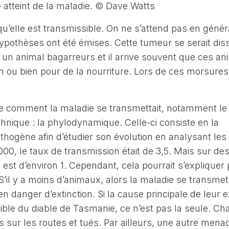
 atteint de la maladie. © Dave Watts
 qu’elle est transmissible. On ne s’attend pas en génér
hypothèses ont été émises. Cette tumeur se serait di
 un animal bagarreurs et il arrive souvent que ces a
n ou bien pour de la nourriture. Lors de ces morsures
 comment la maladie se transmettait, notamment le
echnique : la phylodynamique. Celle-ci consiste en la
thogène afin d’étudier son évolution en analysant les
0, le taux de transmission était de 3,5. Mais sur de
 est d’environ 1. Cependant, cela pourrait s’expliquer 
’il y a moins d’animaux, alors la maladie se transme
danger d’extinction. Si la cause principale de leur e
sible du diable de Tasmanie, ce n’est pas la seule. C
sur les routes et tués. Par ailleurs, une autre mena