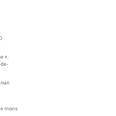
D.
e ».
-de-
anian
 de moins