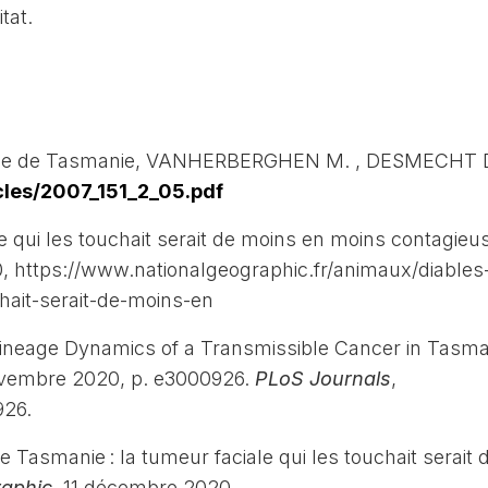
tat.
Diable de Tasmanie, VANHERBERGHEN M. , DESMECHT 
cles/2007_151_2_05.pdf
e qui les touchait serait de moins en moins contagieus
, https://www.nationalgeographic.fr/animaux/diables
hait-serait-de-moins-en
 Lineage Dynamics of a Transmissible Cancer in Tasm
ovembre 2020, p. e3000926.
PLoS Journals
,
926.
e Tasmanie : la tumeur faciale qui les touchait serait
raphic
, 11 décembre 2020,