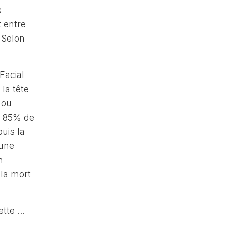
s
 entre
 Selon
Facial
la tête
 ou
on 85% de
uis la
 une
n
 la mort