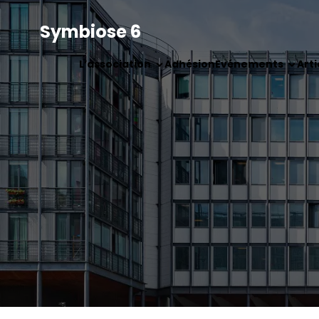
Symbiose 6
L’association
Adhésion
Evénements
Arti