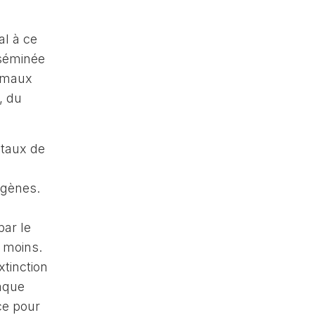
al à ce
sséminée
nimaux
, du
 taux de
 gènes.
s
par le
t moins.
xtinction
haque
ce pour