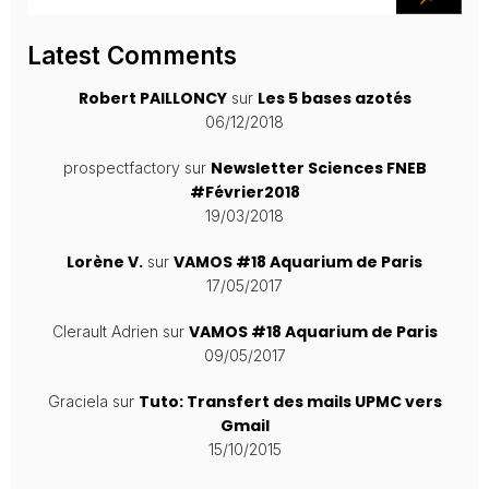
Latest Comments
Robert PAILLONCY
Les 5 bases azotés
sur
06/12/2018
Newsletter Sciences FNEB
prospectfactory
sur
#Février2018
19/03/2018
Lorène V.
VAMOS #18 Aquarium de Paris
sur
17/05/2017
VAMOS #18 Aquarium de Paris
Clerault Adrien
sur
09/05/2017
Tuto: Transfert des mails UPMC vers
Graciela
sur
Gmail
15/10/2015