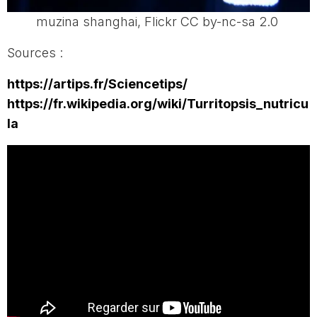
muzina shanghai, Flickr CC by-nc-sa 2.0
Sources :
https://artips.fr/Sciencetips/
https://fr.wikipedia.org/wiki/Turritopsis_nutricu
la