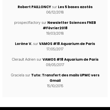
Robert PAILLONCY
Les 5 bases azotés
sur
06/12/2018
Newsletter Sciences FNEB
prospectfactory
sur
#Février2018
19/03/2018
Lorène V.
VAMOS #18 Aquarium de Paris
sur
17/05/2017
VAMOS #18 Aquarium de Paris
Clerault Adrien
sur
09/05/2017
Tuto: Transfert des mails UPMC vers
Graciela
sur
Gmail
15/10/2015