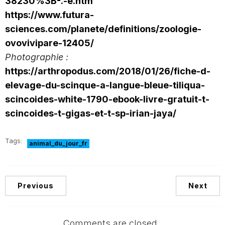
38230%3B-.-e.htm
https://www.futura-
sciences.com/planete/definitions/zoologie-
ovovivipare-12405/
Photographie :
https://arthropodus.com/2018/01/26/fiche-d-
elevage-du-scinque-a-langue-bleue-tiliqua-
scincoides-white-1790-ebook-livre-gratuit-t-
scincoides-t-gigas-et-t-sp-irian-jaya/
Tags:
animal_du_jour_fr
Previous
Next
Comments are closed