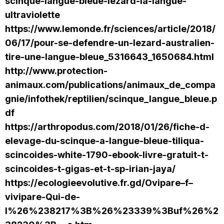
scinque-langue-bleue-lezard-la-langue-
ultraviolette
https://www.lemonde.fr/sciences/article/2018/
06/17/pour-se-defendre-un-lezard-australien-
tire-une-langue-bleue_5316643_1650684.html
http://www.protection-
animaux.com/publications/animaux_de_compa
gnie/infothek/reptilien/scinque_langue_bleue.p
df
https://arthropodus.com/2018/01/26/fiche-d-
elevage-du-scinque-a-langue-bleue-tiliqua-
scincoides-white-1790-ebook-livre-gratuit-t-
scincoides-t-gigas-et-t-sp-irian-jaya/
https://ecologieevolutive.fr.gd/Ovipare–f–
vivipare-Qui-de-
l%26%238217%3B%26%23339%3Buf%26%2