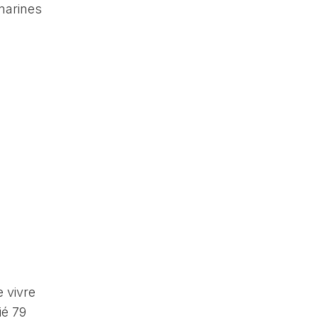
 marines
e vivre
ié 79