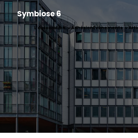
Symbiose 6
L’association
Adhésion
Evénements
Arti