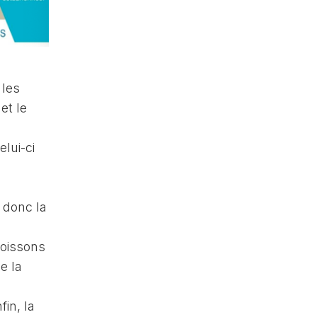
 les
et le
lui-ci
t donc la
poissons
e la
in, la