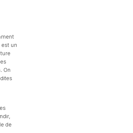
amment
 est un
cture
ces
s. On
dites
les
ndir,
le de