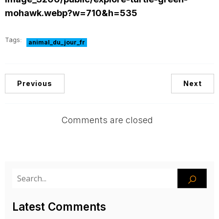
mohawk.webp?w=710&h=535
Tags:
animal_du_jour_fr
Previous
Next
Comments are closed
Latest Comments