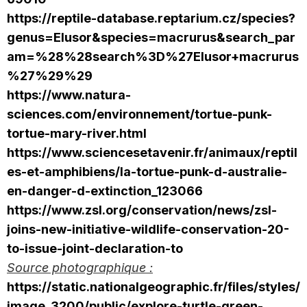
https://reptile-database.reptarium.cz/species?
genus=Elusor&species=macrurus&search_par
am=%28%28search%3D%27Elusor+macrurus
%27%29%29
https://www.natura-
sciences.com/environnement/tortue-punk-
tortue-mary-river.html
https://www.sciencesetavenir.fr/animaux/reptil
es-et-amphibiens/la-tortue-punk-d-australie-
en-danger-d-extinction_123066
https://www.zsl.org/conservation/news/zsl-
joins-new-initiative-wildlife-conservation-20-
to-issue-joint-declaration-to
Source photographique :
https://static.nationalgeographic.fr/files/styles/
image_3200/public/explore-turtle-green-