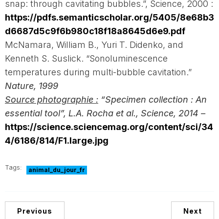
snap: through cavitating bubbles.”, Science, 2000 :
https://pdfs.semanticscholar.org/5405/8e68b3
d6687d5c9f6b980c18f18a8645d6e9.pdf
McNamara, William B., Yuri T. Didenko, and
Kenneth S. Suslick. “Sonoluminescence
temperatures during multi-bubble cavitation.”
Nature, 1999
Source photographie :
“Specimen collection : An
essential tool”, L.A. Rocha et al., Science, 2014 –
https://science.sciencemag.org/content/sci/34
4/6186/814/F1.large.jpg
Tags:
animal_du_jour_fr
Previous
Next