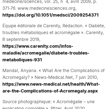
médecine/sciences, vol. 25, n
4, avril 2009, p.
371‑76. www.medecinesciences.org,
https://doi.org/10.1051/medsci/2009254371
Équipe éditoriale de Carenity, Rédaction. « Diabète,
troubles métaboliques et acromégalie ». Carenity,
8 septembre 2019,
https://www.carenity.com/infos-
maladie/acromegalie/diabete-troubles-
metaboliques-931
Mandal, Anyana. « What Are the Complications of
Acromegaly? » News-Medical.Net, 7 juin 2010,
https://www.news-medical.net/health/What-
are-the-Complications-of-Acromegaly.aspx
Source photographique: « Acromégalie – une
explication complète ». Pfizer, Avril 2020,