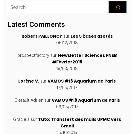
Latest Comments
Robert PAILLONCY
Les 5 bases azotés
sur
06/12/2018
Newsletter Sciences FNEB
prospectfactory
sur
#Février2018
19/03/2018
Lorène V.
VAMOS #18 Aquarium de Paris
sur
17/05/2017
VAMOS #18 Aquarium de Paris
Clerault Adrien
sur
09/05/2017
Tuto: Transfert des mails UPMC vers
Graciela
sur
Gmail
15/10/2015