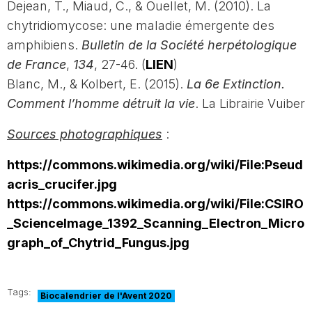
Dejean, T., Miaud, C., & Ouellet, M. (2010). La
chytridiomycose: une maladie émergente des
amphibiens.
Bulletin de la Société herpétologique
de France
,
134
, 27-46. (
LIEN
)
Blanc, M., & Kolbert, E. (2015).
La 6e Extinction.
Comment l’homme détruit la vie
. La Librairie Vuiber
Sources photographiques
:
https://commons.wikimedia.org/wiki/File:Pseud
acris_crucifer.jpg
https://commons.wikimedia.org/wiki/File:CSIRO
_ScienceImage_1392_Scanning_Electron_Micro
graph_of_Chytrid_Fungus.jpg
Tags:
Biocalendrier de l'Avent 2020