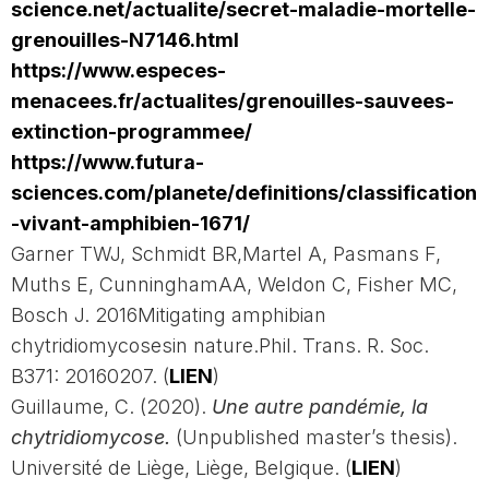
science.net/actualite/secret-maladie-mortelle-
grenouilles-N7146.html
https://www.especes-
menacees.fr/actualites/grenouilles-sauvees-
extinction-programmee/
https://www.futura-
sciences.com/planete/definitions/classification
-vivant-amphibien-1671/
Garner TWJ, Schmidt BR,Martel A, Pasmans F,
Muths E, CunninghamAA, Weldon C, Fisher MC,
Bosch J. 2016Mitigating amphibian
chytridiomycosesin nature.Phil. Trans. R. Soc.
B371: 20160207. (
LIEN
)
Guillaume, C. (2020).
Une autre pandémie, la
chytridiomycose.
(Unpublished master’s thesis).
Université de Liège, Liège, Belgique. (
LIEN
)