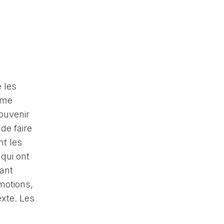
 les
mme
souvenir
de faire
nt les
qui ont
tant
motions,
xte. Les