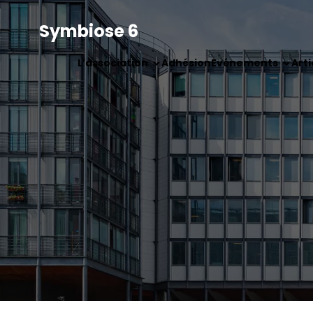
Symbiose 6
L’association
Adhésion
Evénements
Arti