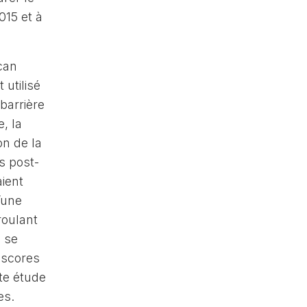
015 et à
can
 utilisé
barrière
, la
on de la
s post-
aient
’une
roulant
n se
 scores
tte étude
es.