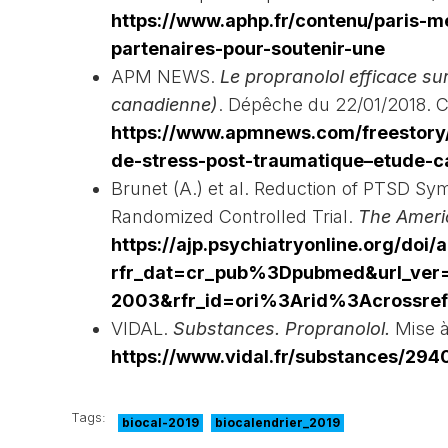
https://www.aphp.fr/contenu/paris-
partenaires-pour-soutenir-une
APM NEWS.
Le propranolol efficace s
canadienne)
. Dépêche du 22/01/2018. C
https://www.apmnews.com/freestory/
de-stress-post-traumatique–etude-c
Brunet (A.) et al. Reduction of PTSD S
Randomized Controlled Trial.
The Ameri
https://ajp.psychiatryonline.org/doi/
rfr_dat=cr_pub%3Dpubmed&url_ver
2003&rfr_id=ori%3Arid%3Acrossref
VIDAL.
Substances. Propranolol.
Mise à
https://www.vidal.fr/substances/294
Tags:
biocal-2019
biocalendrier_2019