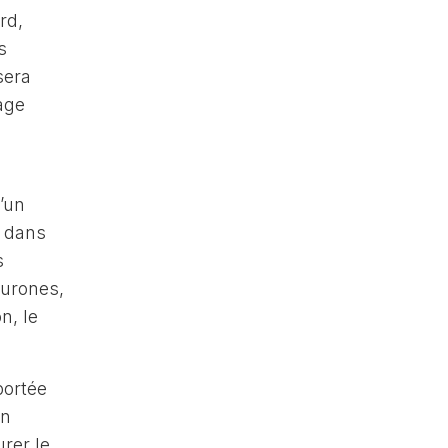
rd,
s
sera
age
u’un
r dans
s
eurones,
n, le
portée
en
rer le