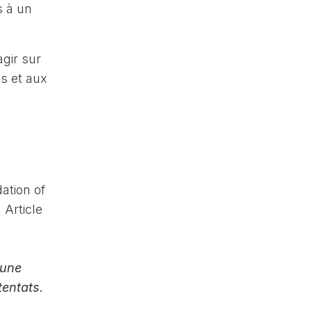
s à un
gir sur
ns et aux
ation of
Article
 une
tentats.