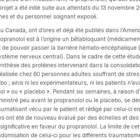
ojet a été initié suite aux attentats du 13 novembre 2
times et du personnel soignant exposé.
au Canada, ont d’ores et déjà été publiés dans l’Ameri
ropranolol est à l’origine un bêtabloquant (médicament
est de pouvoir passer la barrière hémato-encéphalique (
système nerveux central). Dans le cadre de cette étude
ynthèse des protéines intervenant dans la consolidati
réalisée chez 60 personnes adultes souffrant de stres
 ; ainsi ni les expérimentateurs, ni les patients n’av
ol » ou « placebo ». Pendant six semaines, à raison d
ministré peu avant le propranolol ou le placebo, se dé
umatisant vécu par le patient et rédigé par celui-ci e
s ont été de nouveau évalué par des échelles et des
ignificative en faveur du propranolol. La limite de ce
andomisation de celui-ci pour les différents traumatism