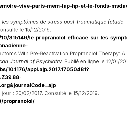
memoire-vive-paris-mem-lap-hp-et-le-fonds-msdav
ur les symptômes de stress post-traumatique (étude
onsulté le 15/12/2019.
10/315146/le-propranolol-efficace-sur-les-symp
anadienne-
ymptoms With Pre-Reactivation Propranolol Therapy: A
can Journal of Psychiatry.
Publié en ligne le 12/01/20
abs/10.1176/appi.ajp.2017.17050481?
=Z39.88-
.org&journalCode=ajp
 jour : 20/02/2017. Consulté le 15/12/2019.
0/propranolol/