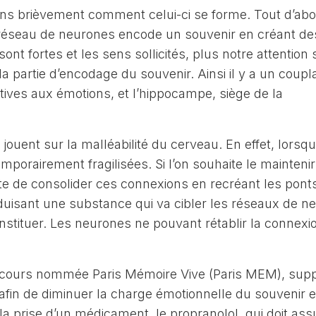
ons brièvement comment celui-ci se forme. Tout d’abo
 réseau de neurones encode un souvenir en créant de
nt fortes et les sens sollicités, plus notre attention 
a partie d’encodage du souvenir. Ainsi il y a un coupl
tives aux émotions, et l’hippocampe, siège de la
jouent sur la malléabilité du cerveau. En effet, lorsq
mporairement fragilisées. Si l’on souhaite le mainteni
te de consolider ces connexions en recréant les pont
duisant une substance qui va cibler les réseaux de n
tituer. Les neurones ne pouvant rétablir la connexio
n cours nommée Paris Mémoire Vive (Paris MEM), sup
 afin de diminuer la charge émotionnelle du souvenir 
a prise d’un médicament, le propranolol, qui doit assu