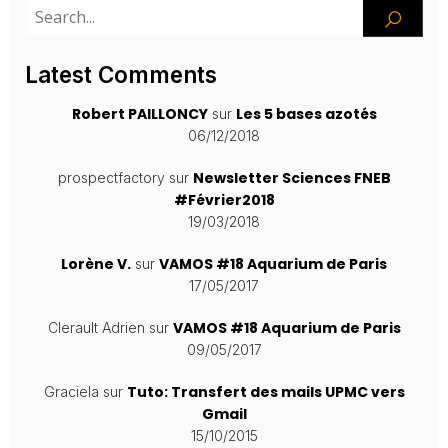
Latest Comments
Robert PAILLONCY
Les 5 bases azotés
sur
06/12/2018
Newsletter Sciences FNEB
prospectfactory
sur
#Février2018
19/03/2018
Lorène V.
VAMOS #18 Aquarium de Paris
sur
17/05/2017
VAMOS #18 Aquarium de Paris
Clerault Adrien
sur
09/05/2017
Tuto: Transfert des mails UPMC vers
Graciela
sur
Gmail
15/10/2015