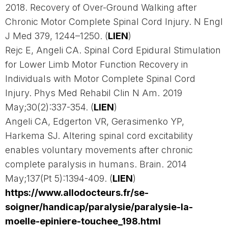
2018. Recovery of Over-Ground Walking after
Chronic Motor Complete Spinal Cord Injury. N Engl
J Med 379, 1244–1250. (
LIEN
)
Rejc E, Angeli CA. Spinal Cord Epidural Stimulation
for Lower Limb Motor Function Recovery in
Individuals with Motor Complete Spinal Cord
Injury. Phys Med Rehabil Clin N Am. 2019
May;30(2):337-354. (
LIEN
)
Angeli CA, Edgerton VR, Gerasimenko YP,
Harkema SJ. Altering spinal cord excitability
enables voluntary movements after chronic
complete paralysis in humans. Brain. 2014
May;137(Pt 5):1394-409. (
LIEN
)
https://www.allodocteurs.fr/se-
soigner/handicap/paralysie/paralysie-la-
moelle-epiniere-touchee_198.html