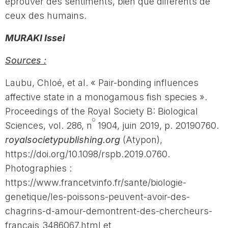
éprouver des sentiments, bien que différents de
ceux des humains.
MURAKI Issei
Sources :
Laubu, Chloé, et al. « Pair-bonding influences
affective state in a monogamous fish species ».
Proceedings of the Royal Society B: Biological
o
Sciences, vol. 286, n
1904, juin 2019, p. 20190760.
royalsocietypublishing.org
(Atypon),
https://doi.org/10.1098/rspb.2019.0760.
Photographies :
https://www.francetvinfo.fr/sante/biologie-
genetique/les-poissons-peuvent-avoir-des-
chagrins-d-amour-demontrent-des-chercheurs-
francais_3486067.html et