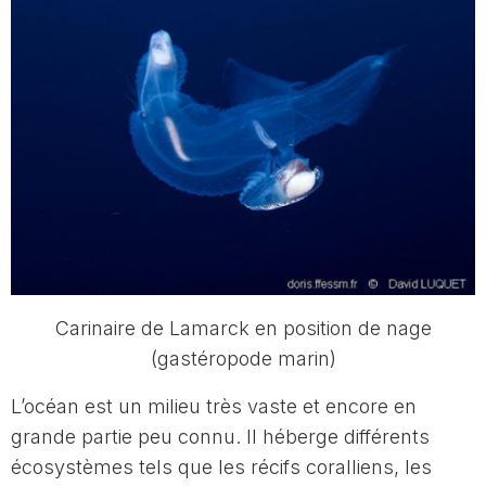
Carinaire de Lamarck en position de nage
(gastéropode marin)
L’océan est un milieu très vaste et encore en
grande partie peu connu. Il héberge différents
écosystèmes tels que les récifs coralliens, les