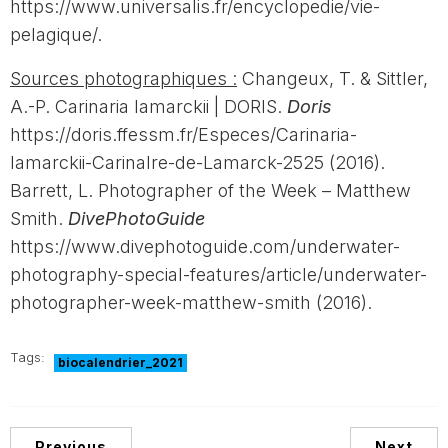
https://www.universalis.fr/encyclopedie/vie-
pelagique/.
Sources photographiques :
Changeux, T. & Sittler,
A.-P. Carinaria lamarckii | DORIS.
Doris
https://doris.ffessm.fr/Especes/Carinaria-
lamarckii-CarinaIre-de-Lamarck-2525 (2016).
Barrett, L. Photographer of the Week – Matthew
Smith.
DivePhotoGuide
https://www.divephotoguide.com/underwater-
photography-special-features/article/underwater-
photographer-week-matthew-smith (2016).
Tags:
biocalendrier_2021
Previous
Next