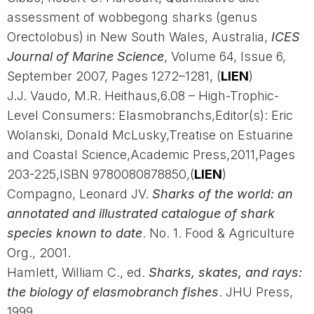
assessment of wobbegong sharks (genus
Orectolobus) in New South Wales, Australia,
ICES
Journal of Marine Science
, Volume 64, Issue 6,
September 2007, Pages 1272–1281,
(
LIEN
)
J.J. Vaudo, M.R. Heithaus,6.08 – High-Trophic-
Level Consumers: Elasmobranchs,Editor(s): Eric
Wolanski, Donald McLusky,Treatise on Estuarine
and Coastal Science,Academic Press,2011,Pages
203-225,ISBN 9780080878850,(
LIEN
)
Compagno, Leonard JV.
Sharks of the world: an
annotated and illustrated catalogue of shark
species known to date
. No. 1. Food & Agriculture
Org., 2001.
Hamlett, William C., ed.
Sharks, skates, and rays:
the biology of elasmobranch fishes
. JHU Press,
1999.