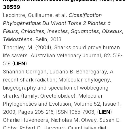
38559
Lecointre, Guillaume, et al.
Classification
Phylogénétique Du Vivant Tome 2 Plantes à
Fleurs, Cnidaires, Insectes, Squamates, Oiseaux,
Téléostéens
. Belin, 2013
Thornley, M. (2004), Sharks could prove human
life savers. Australian Veterinary Journal, 82: 518-
518 (
LIEN
)
Shannon Corrigan, Luciano B. Beheregaray, A
recent shark radiation: Molecular phylogeny,
biogeography and speciation of wobbegong
sharks (family: Orectolobidae), Molecular
Phylogenetics and Evolution, Volume 52, Issue 1,
2009, Pages 205-216, ISSN 1055-7903, (
LIEN
)
Charlie Huveneers, Nicholas M. Otway, Susan E.
Gibbs, Robert G. Harcourt, Quantitative diet