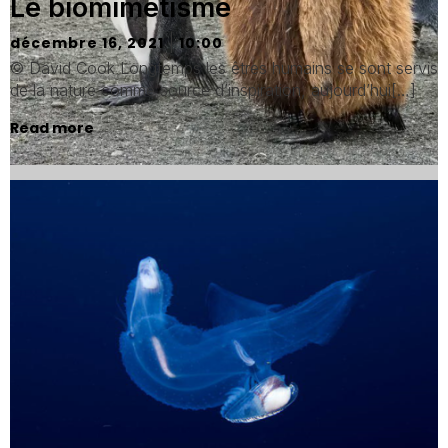
Le biomimétisme
|
décembre 16, 2021
10:00
© David Cook Longtemps les êtres humains se sont servis
de la nature comme source d’inspiration, aujourd’hui[…]
Read more