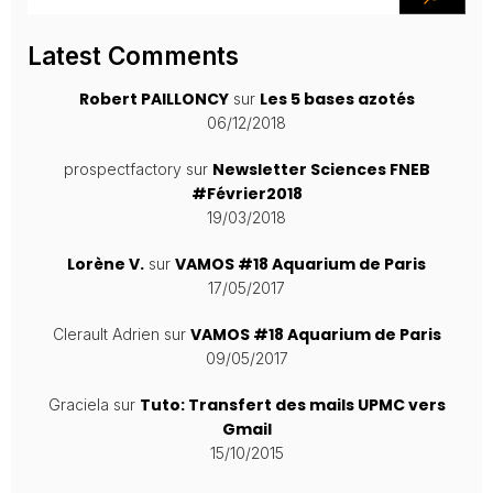
Latest Comments
Robert PAILLONCY
Les 5 bases azotés
sur
06/12/2018
Newsletter Sciences FNEB
prospectfactory
sur
#Février2018
19/03/2018
Lorène V.
VAMOS #18 Aquarium de Paris
sur
17/05/2017
VAMOS #18 Aquarium de Paris
Clerault Adrien
sur
09/05/2017
Tuto: Transfert des mails UPMC vers
Graciela
sur
Gmail
15/10/2015