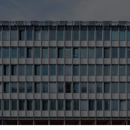
cles
Annales
Parcours
Sorbonne Université
Guides