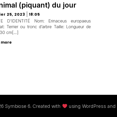
nimal (piquant) du jour
|
ier 25, 2023
18:05
E D’IDENTITÉ Nom: Erinaceus europaeus
at: Terrier ou tronc d’arbre Taille: Longueur de
 30 cm[…]
 more
6 Symbiose 6. Created with
using WordPress and