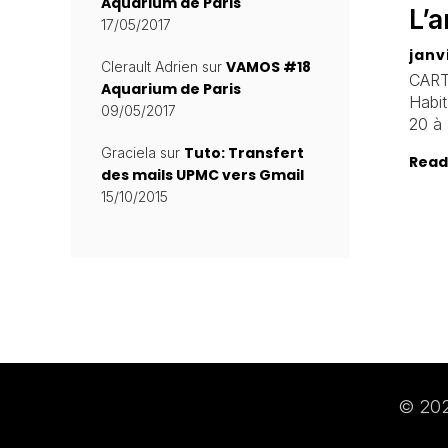
Aquarium de Paris
L’a
17/05/2017
janv
VAMOS #18
Clerault Adrien
sur
CART
Aquarium de Paris
Habit
09/05/2017
20 à
Tuto: Transfert
Graciela
sur
Read
des mails UPMC vers Gmail
15/10/2015
© 202