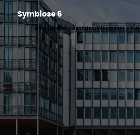
Symbiose 6
L’association
Adhésion
Evénements
Arti