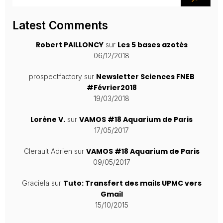
Latest Comments
Robert PAILLONCY
Les 5 bases azotés
sur
06/12/2018
Newsletter Sciences FNEB
prospectfactory
sur
#Février2018
19/03/2018
Lorène V.
VAMOS #18 Aquarium de Paris
sur
17/05/2017
VAMOS #18 Aquarium de Paris
Clerault Adrien
sur
09/05/2017
Tuto: Transfert des mails UPMC vers
Graciela
sur
Gmail
15/10/2015