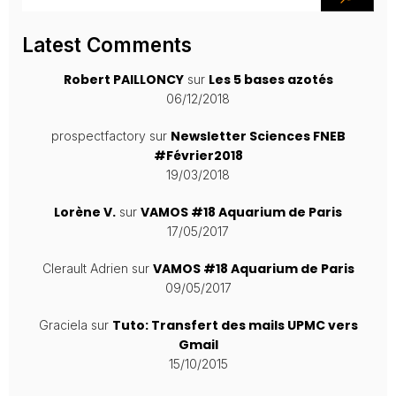
Latest Comments
Robert PAILLONCY
Les 5 bases azotés
sur
06/12/2018
Newsletter Sciences FNEB
prospectfactory
sur
#Février2018
19/03/2018
Lorène V.
VAMOS #18 Aquarium de Paris
sur
17/05/2017
VAMOS #18 Aquarium de Paris
Clerault Adrien
sur
09/05/2017
Tuto: Transfert des mails UPMC vers
Graciela
sur
Gmail
15/10/2015