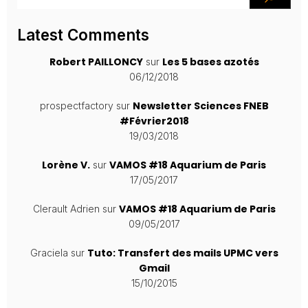
Latest Comments
Robert PAILLONCY
Les 5 bases azotés
sur
06/12/2018
Newsletter Sciences FNEB
prospectfactory
sur
#Février2018
19/03/2018
Lorène V.
VAMOS #18 Aquarium de Paris
sur
17/05/2017
VAMOS #18 Aquarium de Paris
Clerault Adrien
sur
09/05/2017
Tuto: Transfert des mails UPMC vers
Graciela
sur
Gmail
15/10/2015