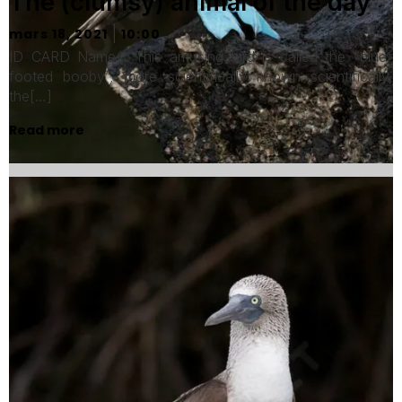
The (clumsy) animal of the day
|
mars 18, 2021
10:00
ID CARD Name : This amusing bird is called the “blue-
footed booby”, more scientifically known scientifically,
the[…]
Read more