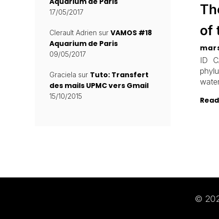
Aquarium de Paris
Th
17/05/2017
of
VAMOS #18
Clerault Adrien
sur
Aquarium de Paris
mars
09/05/2017
ID C
phyl
Tuto: Transfert
Graciela
sur
wate
des mails UPMC vers Gmail
15/10/2015
Read
© 202