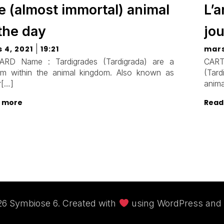
e (almost immortal) animal
L’a
 the day
jou
|
 4, 2021
19:21
mars
ARD Name : Tardigrades (Tardigrada) are a
CAR
um within the animal kingdom. Also known as
(Tard
r[…]
anima
 more
Read
6 Symbiose 6. Created with
using WordPress and