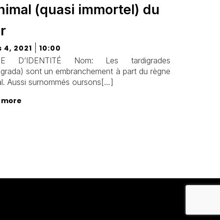
nimal (quasi immortel) du
r
|
 4, 2021
10:00
TE D’IDENTITÉ Nom: Les tardigrades
igrada) sont un embranchement à part du règne
l. Aussi surnommés oursons[…]
 more
Kubio