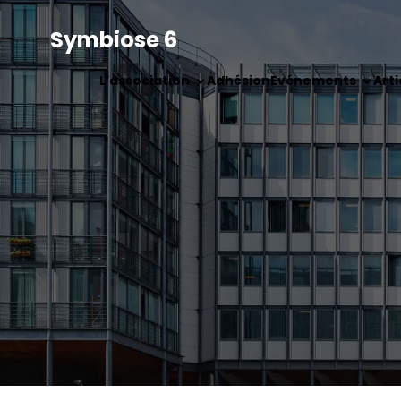
Symbiose 6
L’association
Adhésion
Evénements
Arti