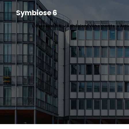
Symbiose 6
L’association
Adhésion
Evénements
Arti