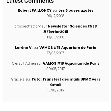
Latest Comments
Robert PAILLONCY
Les 5 bases azotés
sur
06/12/2018
Newsletter Sciences FNEB
prospectfactory
sur
#Février2018
19/03/2018
Lorène V.
VAMOS #18 Aquarium de Paris
sur
17/05/2017
VAMOS #18 Aquarium de Paris
Clerault Adrien
sur
09/05/2017
Tuto: Transfert des mails UPMC vers
Graciela
sur
Gmail
15/10/2015