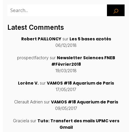
Latest Comments
Robert PAILLONCY
Les 5 bases azotés
sur
06/12/2018
Newsletter Sciences FNEB
prospectfactory
sur
#Février2018
19/03/2018
Lorène V.
VAMOS #18 Aquarium de Paris
sur
17/05/2017
VAMOS #18 Aquarium de Paris
Clerault Adrien
sur
09/05/2017
Tuto: Transfert des mails UPMC vers
Graciela
sur
Gmail