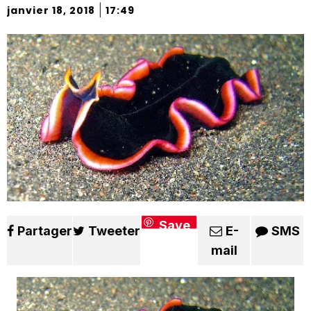
|
janvier 18, 2018
17:49
Save
Partager
Tweeter
E-
SMS
mail