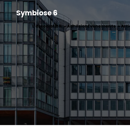
Symbiose 6
L’association
Adhésion
Evénements
Arti