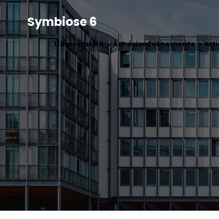
Symbiose 6
L’association
Adhésion
Evénements
Arti