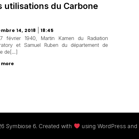
s utilisations du Carbone
|
mbre 14, 2018
18:45
7 février 1940, Martin Kamen du Radiation
ratory et Samuel Ruben du département de
ie de[…]
 more
6 Symbiose 6. Created with
using WordPress and