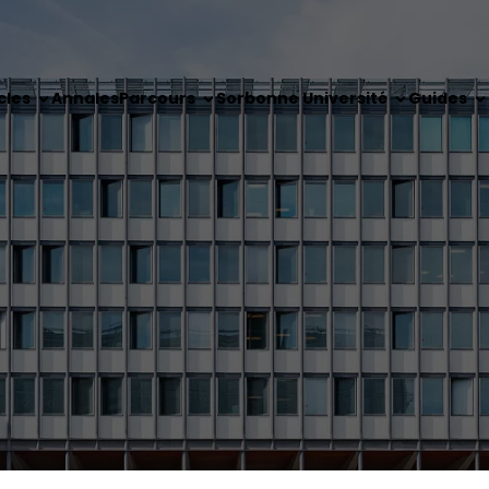
cles
Annales
Parcours
Sorbonne Université
Guides