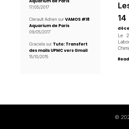
Aquarium de Paris
Le
17/05/2017
14
VAMOS #18
Clerault Adrien
sur
Aquarium de Paris
déce
09/05/2017
Le 2
Labo
Tuto: Transfert
Graciela
sur
Chim
des mails UPMC vers Gmail
15/10/2015
Read
© 202