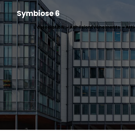
Symbiose 6
L’association
Adhésion
Evénements
Arti