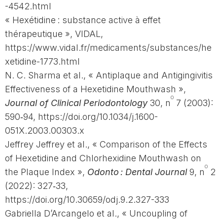
-4542.html
« Hexétidine : substance active à effet
thérapeutique », VIDAL,
https://www.vidal.fr/medicaments/substances/he
xetidine-1773.html
N. C. Sharma et al., « Antiplaque and Antigingivitis
Effectiveness of a Hexetidine Mouthwash »,
o
Journal of Clinical Periodontology
30, n
7 (2003):
590‑94, https://doi.org/10.1034/j.1600-
051X.2003.00303.x
Jeffrey Jeffrey et al., « Comparison of the Effects
of Hexetidine and Chlorhexidine Mouthwash on
o
the Plaque Index »,
Odonto : Dental Journal
9, n
2
(2022): 327‑33,
https://doi.org/10.30659/odj.9.2.327-333
Gabriella D’Arcangelo et al., « Uncoupling of