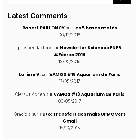
Latest Comments
Robert PAILLONCY
Les 5 bases azotés
sur
06/12/2018
Newsletter Sciences FNEB
prospectfactory
sur
#Février2018
19/03/2018
Lorène V.
VAMOS #18 Aquarium de Paris
sur
17/05/2017
VAMOS #18 Aquarium de Paris
Clerault Adrien
sur
09/05/2017
Tuto: Transfert des mails UPMC vers
Graciela
sur
Gmail
15/10/2015