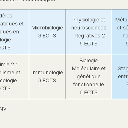
dèles
Physiologie et
Méta
tiques et
Microbiologie
neurosciences
et s
tiques en
3 ECTS
intégratives 2
ha
logie
6 ECTS
ECTS
Biologie
imie 2 :
Moléculaire et
Stag
lisme et
Immunologie
génétique
entr
mologie
3 ECTS
fonctionnelle
ECTS
6 ECTS
ENV