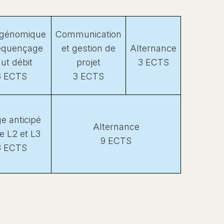
génomique
Communication
équençage
et gestion de
Alternance
ut débit
projet
3 ECTS
6 ECTS
3 ECTS
e anticipé
Alternance
e L2 et L3
9 ECTS
3 ECTS