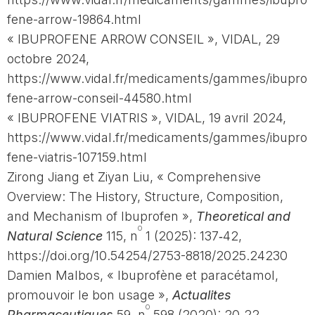
fene-arrow-19864.html
« IBUPROFENE ARROW CONSEIL », VIDAL, 29
octobre 2024,
https://www.vidal.fr/medicaments/gammes/ibupro
fene-arrow-conseil-44580.html
« IBUPROFENE VIATRIS », VIDAL, 19 avril 2024,
https://www.vidal.fr/medicaments/gammes/ibupro
fene-viatris-107159.html
Zirong Jiang et Ziyan Liu, « Comprehensive
Overview: The History, Structure, Composition,
and Mechanism of Ibuprofen »,
Theoretical and
o
Natural Science
115, n
1 (2025): 137‑42,
https://doi.org/10.54254/2753-8818/2025.24230
Damien Malbos, « Ibuprofène et paracétamol,
promouvoir le bon usage »,
Actualites
o
Pharmaceutiques
59, n
598 (2020): 20‑22,