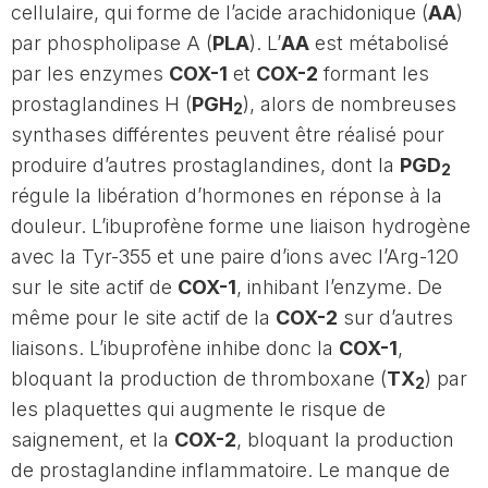
cellulaire, qui forme de l’acide arachidonique (
AA
)
par phospholipase A (
PLA
). L’
AA
est métabolisé
par les enzymes
COX-1
et
COX-2
formant les
prostaglandines H (
PGH
), alors de nombreuses
2
synthases différentes peuvent être réalisé pour
produire d’autres prostaglandines, dont la
PGD
2
régule la libération d’hormones en réponse à la
douleur. L’ibuprofène forme une liaison hydrogène
avec la Tyr-355 et une paire d’ions avec l’Arg-120
sur le site actif de
COX-1
, inhibant l’enzyme. De
même pour le site actif de la
COX-2
sur d’autres
liaisons. L’ibuprofène inhibe donc la
COX-1
,
bloquant la production de thromboxane (
TX
) par
2
les plaquettes qui augmente le risque de
saignement, et la
COX-2
, bloquant la production
de prostaglandine inflammatoire. Le manque de