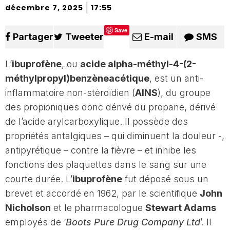
|
décembre 7, 2025
17:55
Save
Partager
Tweeter
E-mail
SMS
L’
ibuprofène
, ou
acide alpha-méthyl-4-(2-
méthylpropyl)benzèneacétique
, est un anti-
inflammatoire non-stéroïdien (
AINS
), du groupe
des propioniques donc dérivé du propane, dérivé
de l’acide arylcarboxylique. Il possède des
propriétés antalgiques – qui diminuent la douleur -,
antipyrétique – contre la fièvre – et inhibe les
fonctions des plaquettes dans le sang sur une
courte durée. L’
ibuprofène
fut déposé sous un
brevet et accordé en 1962, par le scientifique
John
Nicholson
et le pharmacologue
Stewart Adams
employés de ‘
Boots Pure Drug Company Ltd
’. Il