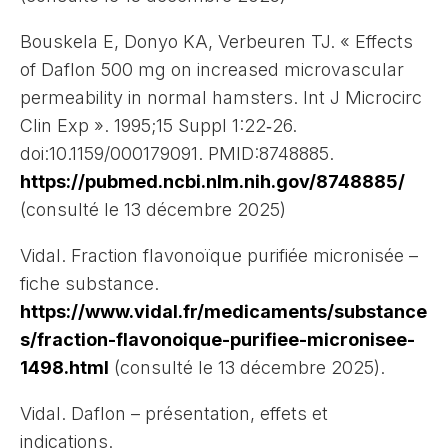
Bouskela E, Donyo KA, Verbeuren TJ. « Effects
of Daflon 500 mg on increased microvascular
permeability in normal hamsters. Int J Microcirc
Clin Exp ». 1995;15 Suppl 1:22‑26.
doi:10.1159/000179091. PMID:8748885.
https://pubmed.ncbi.nlm.nih.gov/8748885/
(consulté le 13 décembre 2025)
Vidal. Fraction flavonoïque purifiée micronisée –
fiche substance.
https://www.vidal.fr/medicaments/substance
s/fraction-flavonoique-purifiee-micronisee-
1498.html
(consulté le 13 décembre 2025).
Vidal. Daflon – présentation, effets et
indications.