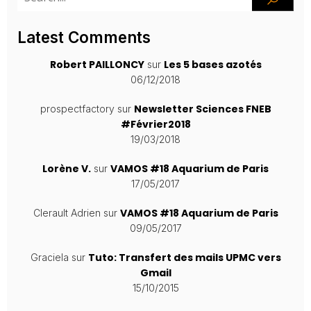
Latest Comments
Robert PAILLONCY
Les 5 bases azotés
sur
06/12/2018
Newsletter Sciences FNEB
prospectfactory
sur
#Février2018
19/03/2018
Lorène V.
VAMOS #18 Aquarium de Paris
sur
17/05/2017
VAMOS #18 Aquarium de Paris
Clerault Adrien
sur
09/05/2017
Tuto: Transfert des mails UPMC vers
Graciela
sur
Gmail
15/10/2015