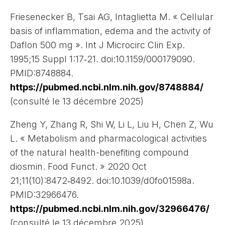
Friesenecker B, Tsai AG, Intaglietta M. « Cellular
basis of inflammation, edema and the activity of
Daflon 500 mg ». Int J Microcirc Clin Exp.
1995;15 Suppl 1:17‑21. doi:10.1159/000179090.
PMID:8748884.
https://pubmed.ncbi.nlm.nih.gov/8748884/
(consulté le 13 décembre 2025)
Zheng Y, Zhang R, Shi W, Li L, Liu H, Chen Z, Wu
L. « Metabolism and pharmacological activities
of the natural health-benefiting compound
diosmin. Food Funct. » 2020 Oct
21;11(10):8472‑8492. doi:10.1039/d0fo01598a.
PMID:32966476.
https://pubmed.ncbi.nlm.nih.gov/32966476/
(consulté le 13 décembre 2025)