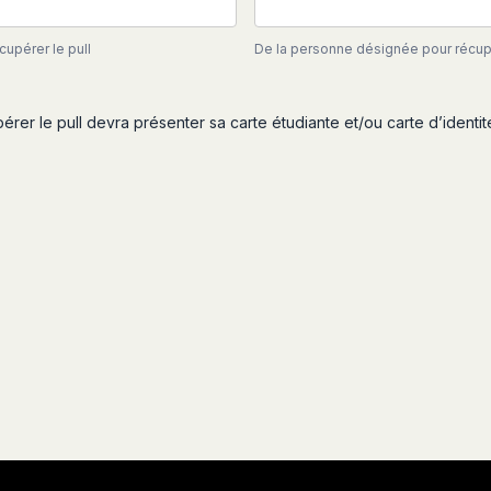
upérer le pull
De la personne désignée pour récupé
er le pull devra présenter sa carte étudiante et/ou carte d’identit