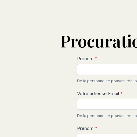
Procurati
Procuration
Prénom
*
pulls
2025-
De la personne ne pouvant récupé
2026
Votre adresse Email
*
De la personne ne pouvant récupé
Prénom
*