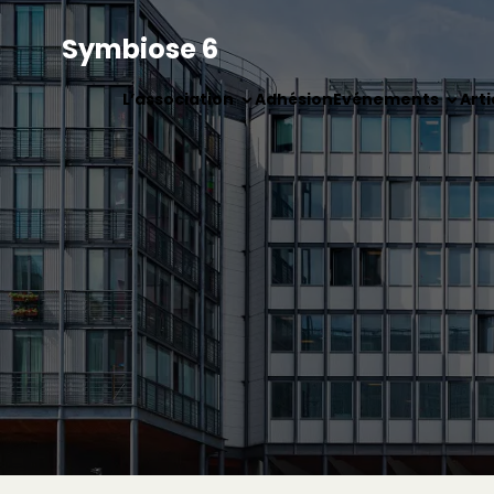
Symbiose 6
L’association
Adhésion
Evénements
Arti