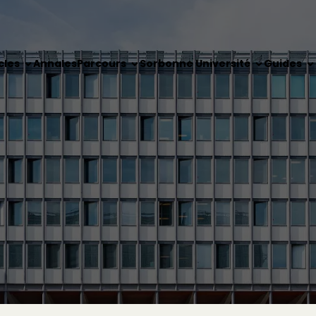
cles
Annales
Parcours
Sorbonne Université
Guides