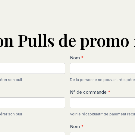
on Pulls de promo
Nom
*
rer son pull
De la personne ne pouvant récupérer
N° de commande
*
rer son pull
Voir le récapitulatif de paiement reçu
Nom
*